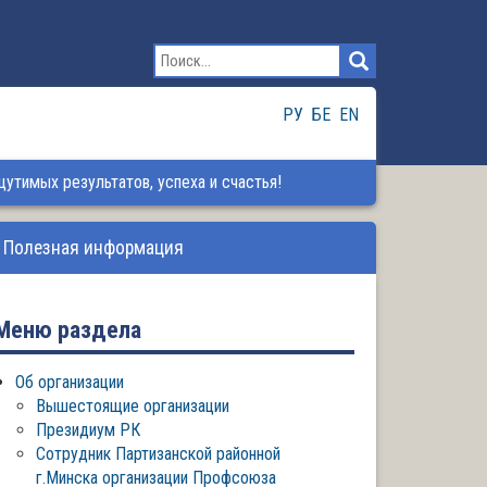
РУ
БЕ
EN
утимых результатов, успеха и счастья!
Полезная информация
Меню раздела
Об организации
Вышестоящие организации
Президиум РК
Сотрудник Партизанской районной
г.Минска организации Профсоюза