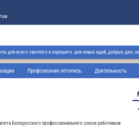
тав
ы для всего светлого и хорошего: для новых идей, добрых дел, ощ
изации
Профсоюзная летопись
Деятельность
митета Белорусского профессионального союза работников