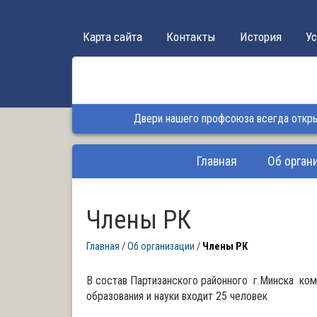
Карта сайта
Контакты
История
Ус
Двери нашего профсоюза всегда открыт
Главная
Об орган
Члены РК
Главная
/
Об организации
/
Члены РК
В состав Партизанского районного г.Минска ко
образования и науки входит 25 человек